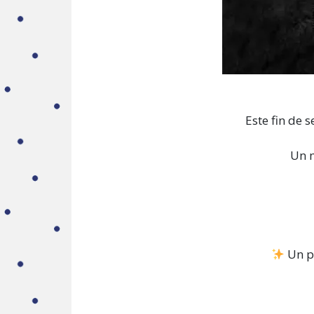
Este fin de 
Un m
Un pl