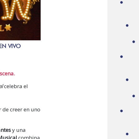
EN VIVO
escena.
al
celebra el
 de creer en uno
antes
y una
Musical
combina