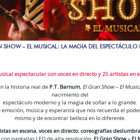
N SHOW – EL MUSICAL: LA MAGIA DEL ESPECTÁCULO 
ical espectacular con voces en directo y 25 artistas en 
n la historia real de
P.T. Barnum
,
El Gran Show – El Music
nacimiento del
espectáculo moderno y la magia de soñar a lo grande.
de emoción, música y esperanza que nos recuerda el poder
mismo y de encontrar belleza en lo diferente.
istas en escena
,
voces en directo
,
coreografías deslumbr
con pantallas LED de alta resolución,
El Gran Show – El 