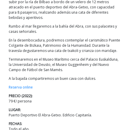
subir por la ría de Bilbao a bordo de un velero de 12 metros
atracado en el puerto deportivo del Abra-Getxo, con capacidad
para 8 pasajeros, realizando además una cata de diferentes
bebidas y aperitivos.
Rumbo al mar llegaremos a la bahía del Abra, con sus palacetes y
casas señoriales.
En la desembocadura, podremos contemplar el carismático Puente
Colgante de Bizkaia, Patrimonio de la Humanidad. Durante la
travesía degustaremos una cata de txakoli y crianza con maridaje.
Terminaremos en el Museo Marítimo cerca del Palacio Euskalduna,
la Universidad de Deusto, el Museo Guggenheim y del Nuevo
Campo de Fútbol de San Mamés.
A la bajada compartiremos un buen cava con dulces.
Reserva online
PRECIO (2022):
79 €/ persona
LUGAR:
Puerto Deportivo El Abra-Getxo. Edificio Capitanía.
FECHAS:
Todo el año.