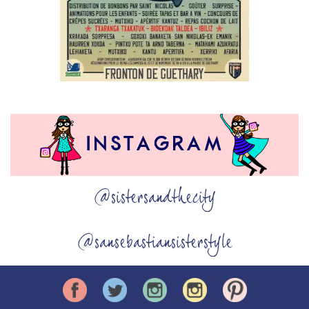
@sistersandthecity
@sansebastiansisterstyle