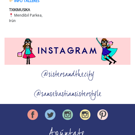
INFO TALLERES
TXIKIMUSIKA
Mendibil Parkea,
Irún
@sistersandthecity
@sansebastiansisterstyle
Apúntate