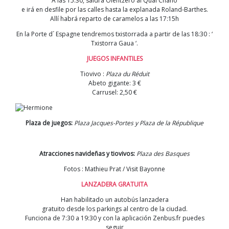
A las 15:30, saldrá Olentzero al Quai Chaho
e irá en desfile por las calles hasta la explanada Roland-Barthes.
Allí habrá reparto de caramelos a las 17:15h
En la Porte d´ Espagne tendremos txistorrada a partir de las 18:30 : ‘
Txistorra Gaua ‘.
JUEGOS INFANTILES
Tiovivo :
Plaza du Réduit
Abeto gigante: 3 €
Carrusel: 2,50 €
Plaza de juegos:
Plaza Jacques-Portes y Plaza de la République
Atracciones navideñas y tiovivos:
Plaza des Basques
Fotos : Mathieu Prat / Visit Bayonne
LANZADERA GRATUITA
Han habilitado un autobús lanzadera
gratuito desde los parkings al centro de la ciudad.
Funciona de 7:30 a 19:30 y con la aplicación Zenbus.fr puedes
seguir