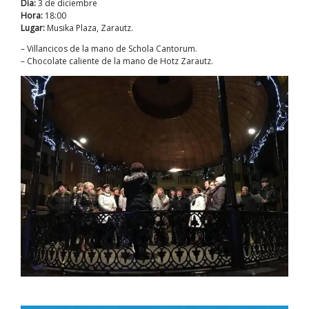
Día:
3 de diciembre
Hora:
18:00
Lugar:
Musika Plaza, Zarautz.
– Villancicos de la mano de Schola Cantorum.
– Chocolate caliente de la mano de Hotz Zarautz.