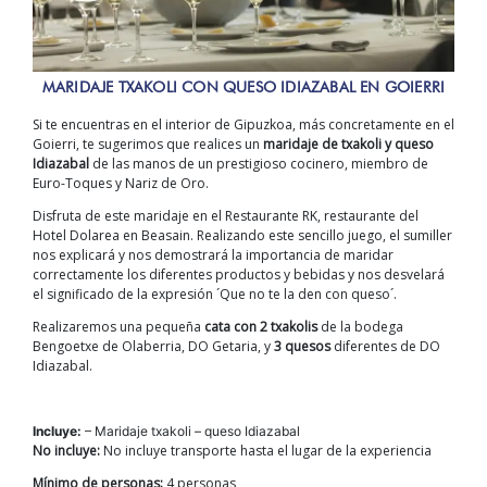
MARIDAJE TXAKOLI CON QUESO IDIAZABAL EN GOIERRI
Si te encuentras en el interior de Gipuzkoa, más concretamente en el
Goierri, te sugerimos que realices un
maridaje de txakoli y queso
Idiazabal
de las manos de un prestigioso cocinero, miembro de
Euro-Toques y Nariz de Oro.
Disfruta de este maridaje en el Restaurante RK, restaurante del
Hotel Dolarea en Beasain. Realizando este sencillo juego, el sumiller
nos explicará y nos demostrará la importancia de maridar
correctamente los diferentes productos y bebidas y nos desvelará
el significado de la expresión ´Que no te la den con queso´.
Realizaremos una pequeña
cata con 2 txakolis
de la bodega
Bengoetxe de Olaberria, DO Getaria, y
3 quesos
diferentes de DO
Idiazabal.
Incluye:
– Maridaje txakoli – queso Idiazabal
No incluye:
No incluye transporte hasta el lugar de la experiencia
Mínimo de personas:
4 personas