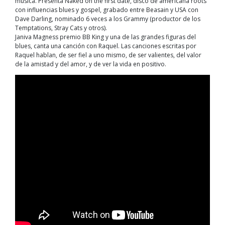
música. Presenta Naked on the first date, disco de americana roots
con influencias blues y gospel, grabado entre Beasain y USA con
Dave Darling, nominado 6 veces a los Grammy (productor de los
Temptations, Stray Cats y otros).
Janiva Magness premio BB King y una de las grandes figuras del
blues, canta una canción con Raquel. Las canciones escritas por
Raquel hablan, de ser fiel a uno mismo, de ser valientes, del valor
de la amistad y del amor, y de ver la vida en positivo.