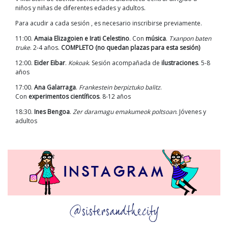
niños y niñas de diferentes edades y adultos.
Para acudir a cada sesión , es necesario inscribirse previamente.
11:00.
Amaia Elizagoien e Irati Celestino
. Con
música
.
Txanpon baten
truke
. 2-4 años.
COMPLETO (no quedan plazas para esta sesión)
12:00.
Eider Eibar
.
Kokoak
. Sesión acompañada de
ilustraciones
. 5-8
años
17:00.
Ana Galarraga
.
Frankestein berpiztuko balitz
.
Con
experimentos científicos
. 8-12 años
18:30.
Ines Bengoa
.
Zer daramagu emakumeok poltsoan
. Jóvenes y
adultos
@sistersandthecity