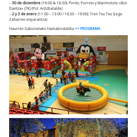
–
30 de diciembre
(16:00 & 18:30): Pirritx, Porrotx y Marimotots «Bizi
Dantza» (7€) (Pol. Aritzbatalde)
–
2 y 3 de enero
(11:00 – 13:00 / 16:30 – 19:00): Tren Txu Txu (Lege
Zaharren enparantza)
Haurren Gabonetako Hamabostaldia
>> PROGRAMA