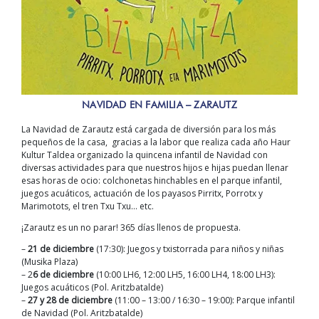
NAVIDAD EN FAMILIA – ZARAUTZ
La Navidad de Zarautz está cargada de diversión para los más
pequeños de la casa, gracias a la labor que realiza cada año Haur
Kultur Taldea organizado la quincena infantil de Navidad con
diversas actividades para que nuestros hijos e hijas puedan llenar
esas horas de ocio: colchonetas hinchables en el parque infantil,
juegos acuáticos, actuación de los payasos Pirritx, Porrotx y
Marimotots, el tren Txu Txu… etc.
¡Zarautz es un no parar! 365 días llenos de propuesta.
–
21 de diciembre
(17:30): Juegos y txistorrada para niños y niñas
(Musika Plaza)
– 2
6 de diciembre
(10:00 LH6, 12:00 LH5, 16:00 LH4, 18:00 LH3):
Juegos acuáticos (Pol. Aritzbatalde)
–
27 y 28 de diciembre
(11:00 – 13:00 / 16:30 – 19:00): Parque infantil
de Navidad (Pol. Aritzbatalde)