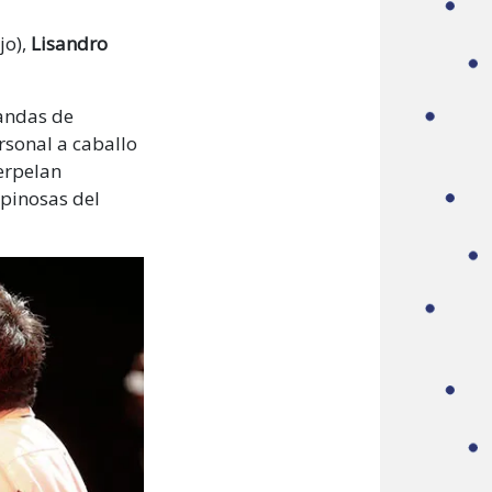
jo),
Lisandro
bandas de
rsonal a caballo
terpelan
spinosas del