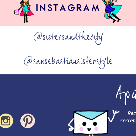
@sistersandthecity
@sansebastiansisterstyle
Ap
Rec
secreta