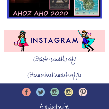
@sistersandthecity
@sansebastiansisterstyle
Apúntate