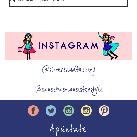
@sistersandthecity
@sansebastiansisterstyle
Apúntate