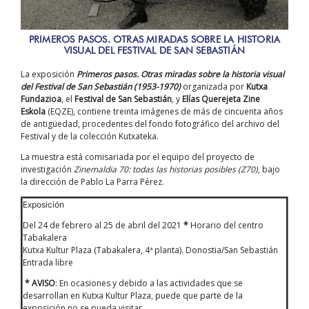
PRIMEROS PASOS. OTRAS MIRADAS SOBRE LA HISTORIA
VISUAL DEL FESTIVAL DE SAN SEBASTIÁN
La exposición
Primeros pasos. Otras miradas sobre la historia visual
del Festival de San Sebastián (1953-1970)
organizada por
Kutxa
Fundazioa
, el
Festival de San Sebastián
, y
Elías Querejeta Zine
Eskola
(EQZE), contiene treinta imágenes de más de cincuenta años
de antigüedad, procedentes del fondo fotográfico del archivo del
Festival y de la colección Kutxateka.
La muestra está comisariada por el equipo del proyecto de
investigación
Zinemaldia 70: todas las historias posibles (Z70)
, bajo
la dirección de Pablo La Parra Pérez.
Exposición
Del 24 de febrero al 25 de abril del 2021
*
Horario del centro
Tabakalera
Kutxa Kultur Plaza (Tabakalera, 4ª planta). Donostia/San Sebastián
Entrada libre
* AVISO
: En ocasiones y debido a las actividades que se
desarrollan en Kutxa Kultur Plaza, puede que parte de la
exposición no se pueda visitar.