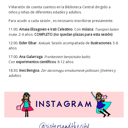
V Maratón de cuenta cuentos en la Biblioteca Central dirigido a
niños y niñas de diferentes edades y adultos.
Para acudir a cada sesión , es necesario inscribirse previamente.
11:00.
Amaia Elizagoien e Irati Celestino
. Con
música
.
Txanpon baten
truke
. 2-4 años.
COMPLETO (no quedan plazas para esta sesión)
12:00.
Eider Eibar
.
Kokoak
. Sesión acompañada de
ilustraciones
. 5-8
años
17:00.
Ana Galarraga
.
Frankestein berpiztuko balitz
.
Con
experimentos científicos
. 8-12 años
18:30.
Ines Bengoa
.
Zer daramagu emakumeok poltsoan
. Jóvenes y
adultos
@sistersandthecity