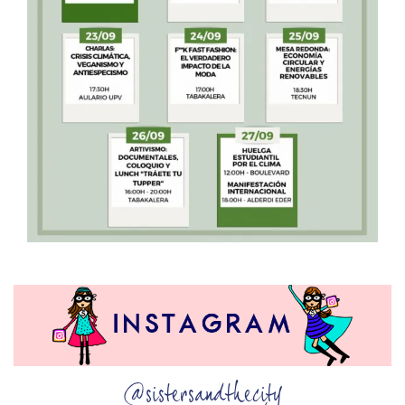
@sistersandthecity