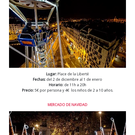
Lugar:
Place de la Liberté
Fechas:
del 2 de diciembre al 1 de enero
Horario:
de 11h a 20h
Precio:
5€ por persona y 4€ los niños de 2 a 10 años.
MERCADO DE NAVIDAD