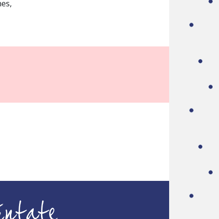
es,
úntate