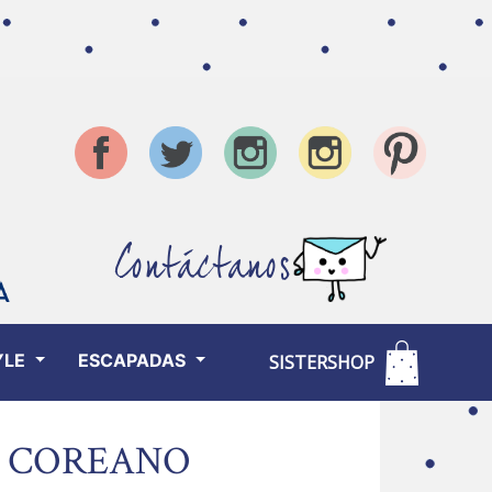
Contáctanos
YLE
ESCAPADAS
SISTERSHOP
L COREANO