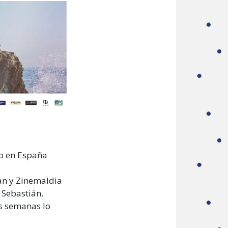
no en España
án y Zinemaldia
 Sebastián.
es semanas lo