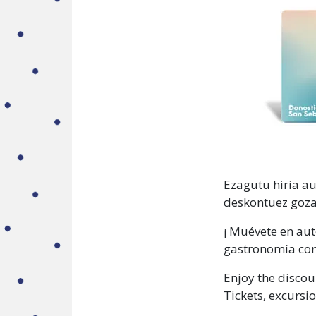
Ezagutu hiria a
deskontuez goz
¡ Muévete en aut
gastronomía con
Enjoy the discou
Tickets, excursi