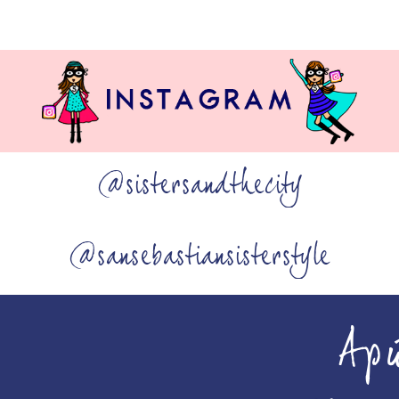
@sistersandthecity
@sansebastiansisterstyle
Ap