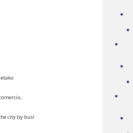
detako
 comercio,
he city by bus!