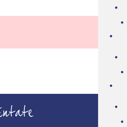
úntate