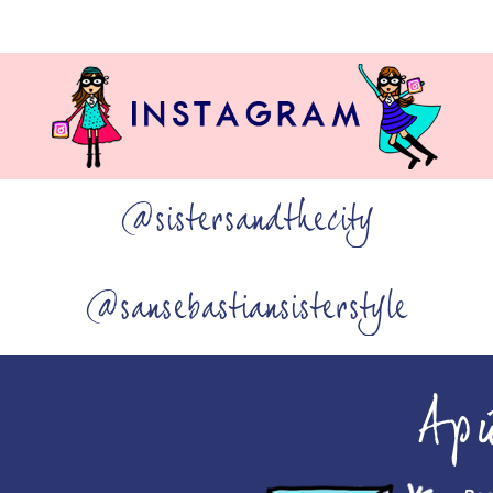
@sistersandthecity
@sansebastiansisterstyle
Ap