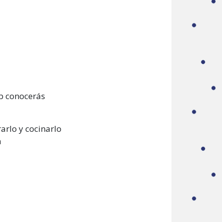
ub conocerás
arlo y cocinarlo
a