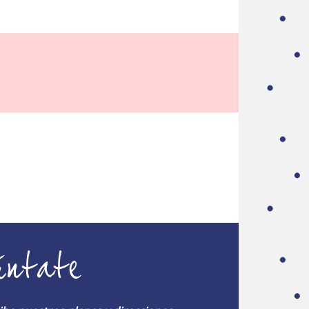
úntate