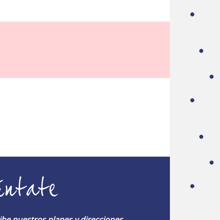
úntate
ibe nuestros planes y direcciones