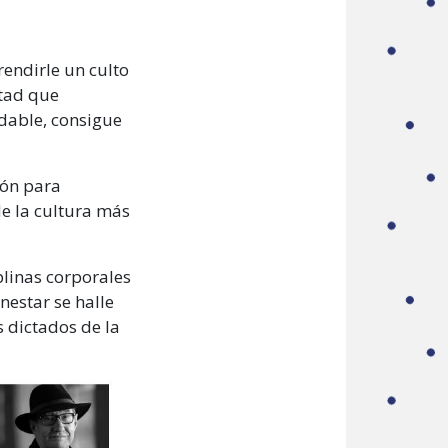
rendirle un culto
rtad que
dable, consigue
ión para
 de la cultura más
plinas corporales
nestar se halle
s dictados de la