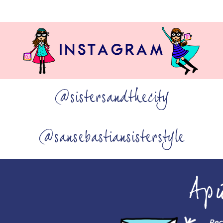
@sistersandthecity
@sansebastiansisterstyle
Ap
Rec