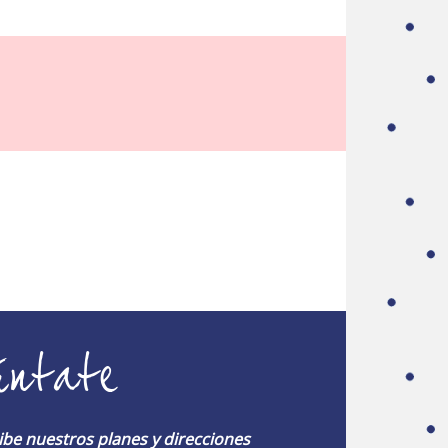
úntate
ibe nuestros planes y direcciones