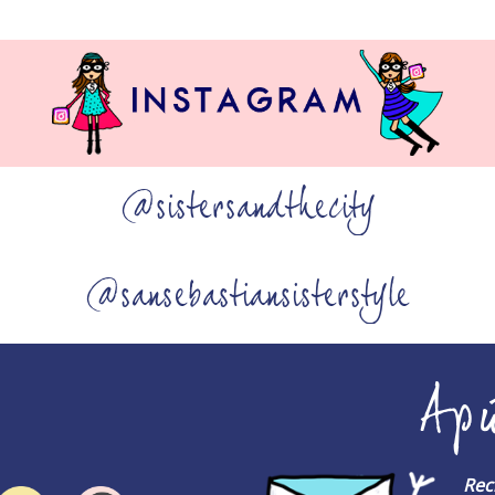
@sistersandthecity
@sansebastiansisterstyle
Ap
Rec