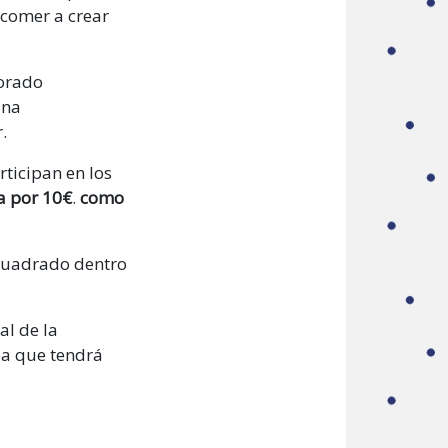
 comer a crear
borado
una
.
ticipan en los
 por 10€
.
como
uadrado dentro
al de la
oa que tendrá