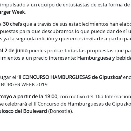
a impulsado a un equipo de entusiastas de esta forma de
urger Week
.
 a
30 chefs
que a través de sus establecimientos han ela
puestas para que descubramos lo que puede dar de sí 
ya la segunda edición y queremos invitarte a participar
l 2 de junio
puedes probar todas las propuestas que par
imientos a un precio interesante:
Hamburguesa y bebida
gar el ‘
II CONCURSO HAMBURGUESAS de Gipuzkoa’
enc
 BURGER WEEK 2019.
mayo a partir de la 18:00
, con motivo del ‘Día Internacion
e celebrará el II Concurso de Hamburguesas de Gipuzk
uiosco del Boulevard
(Donostia).