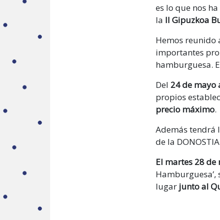
es lo que nos h
la
II Gipuzkoa B
Hemos reunido
importantes pro
hamburguesa. Es 
Del
24 de mayo a
propios establec
precio máximo
.
Además tendrá lu
de la DONOSTIA
El martes 28 de 
Hamburguesa’, s
lugar
junto al Q