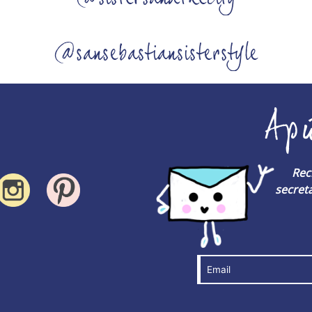
@sansebastiansisterstyle
Ap
Rec
secreta