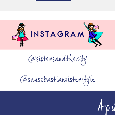
@sistersandthecity
@sansebastiansisterstyle
Ap