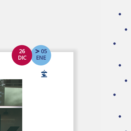
26
05
DIC
ENE