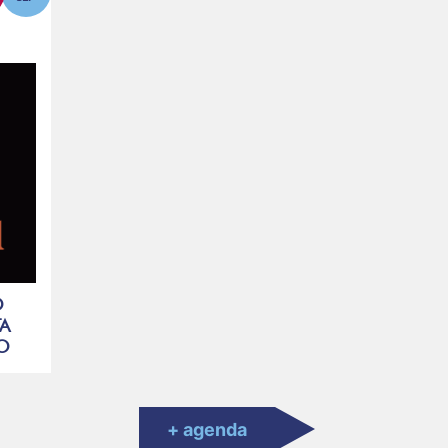
O
A
MO
+ agenda