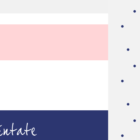
úntate