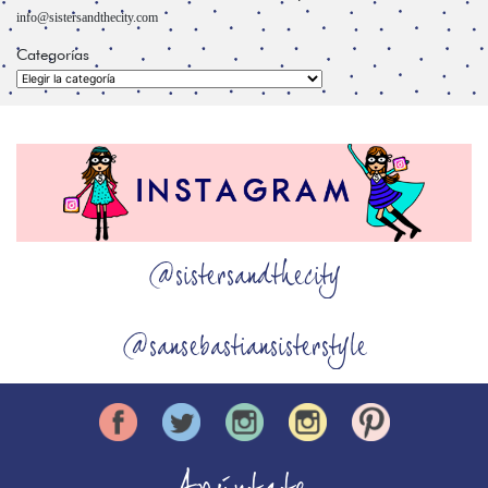
info@sistersandthecity.com
Categorías
Categorías
@sistersandthecity
@sansebastiansisterstyle