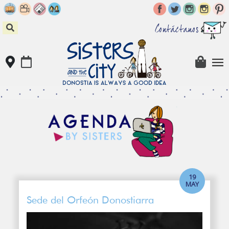
Skip
to
content
Contáctanos
19
MAY
Sede del Orfeón Donostiarra