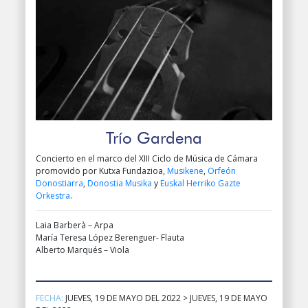
Trío Gardena
Concierto en el marco del XIII Ciclo de Música de Cámara
promovido por Kutxa Fundazioa,
Musikene
,
Orfeón
Donostiarra
,
Donostia Musika
y
Euskal Herriko Gazte
Orkestra
.
Laia Barberà – Arpa
María Teresa López Berenguer- Flauta
Alberto Marqués – Viola
FECHA:
JUEVES, 19 DE MAYO DEL 2022 > JUEVES, 19 DE MAYO