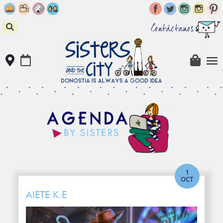
Skip
to
content
Contáctanos
1
OCT
AIETE K.E