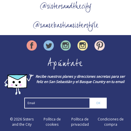
@sistersandthecity
@sansebastiansisterstyle
Apúntate
Recibe nuestros planes y direcciones secretas para ser
feliz en San Sebastián y el Basque Country en tu email
© 2026
Sisters
Política de
Política de
Condiciones de
and the City
cookies
privacidad
compra