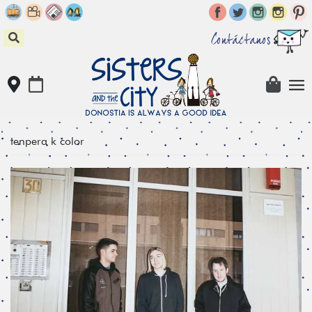
Skip
to
content
Contáctanos
tenpera k color