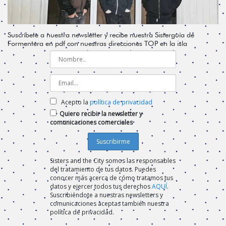
Suscríbete a nuestra newsletter y recibe nuestra Sisterguía de
Formentera en pdf con nuestras direcciones TOP en la isla
Acepto la
política de privacidad
Quiero recibir la newsletter y
comunicaciones comerciales
Sisters and the City somos las responsables
del tratamiento de tus datos. Puedes
conocer más acerca de cómo tratamos tus
datos y ejercer todos tus derechos
AQUÍ
.
Suscribiéndote a nuestras newsletters y
comunicaciones aceptas también nuestra
política de privacidad.