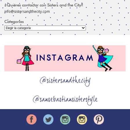
¿Quiéres contactar con Sisters and the City?
info@sistersandthecity.com
Categorías
Categorías
@sistersandthecity
@sansebastiansisterstyle