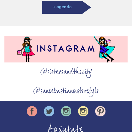
+ agenda
@sistersandthecity
@sansebastiansisterstyle
Apúntate