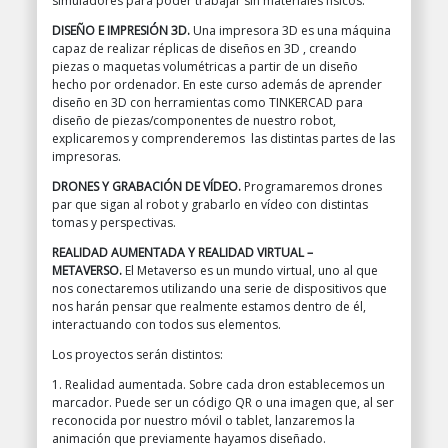
simuladores para poder trabajar sin materiales físicos.
DISEÑO E IMPRESIÓN 3D.
Una impresora 3D es una máquina
capaz de realizar réplicas de diseños en 3D , creando
piezas o maquetas volumétricas a partir de un diseño
hecho por ordenador. En este curso además de aprender
diseño en 3D con herramientas como TINKERCAD para
diseño de piezas/componentes de nuestro robot,
explicaremos y comprenderemos las distintas partes de las
impresoras.
DRONES Y GRABACIÓN DE VÍDEO.
Programaremos drones
par que sigan al robot y grabarlo en vídeo con distintas
tomas y perspectivas.
REALIDAD AUMENTADA Y REALIDAD VIRTUAL –
METAVERSO.
El Metaverso es un mundo virtual, uno al que
nos conectaremos utilizando una serie de dispositivos que
nos harán pensar que realmente estamos dentro de él,
interactuando con todos sus elementos.
Los proyectos serán distintos:
1. Realidad aumentada. Sobre cada dron establecemos un
marcador. Puede ser un código QR o una imagen que, al ser
reconocida por nuestro móvil o tablet, lanzaremos la
animación que previamente hayamos diseñado.