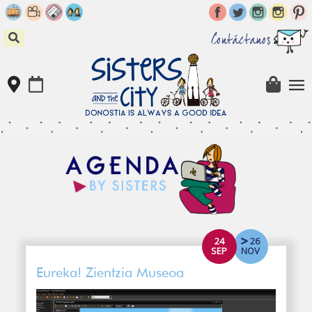
Skip
to
content
Contáctanos
24
26
SEP
NOV
Eureka! Zientzia Museoa