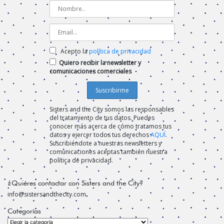
Acepto la
política de privacidad
Quiero recibir la newsletter y
comunicaciones comerciales
Sisters and the City somos las responsables
del tratamiento de tus datos. Puedes
conocer más acerca de cómo tratamos tus
datos y ejercer todos tus derechos
AQUÍ
.
Suscribiéndote a nuestras newsletters y
comunicaciones aceptas también nuestra
política de privacidad.
¿Quiéres contactar con Sisters and the City?
info@sistersandthecity.com
Categorías
Categorías