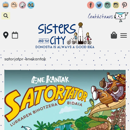
Skip
to
content
Contáctanos
satorjator-enekantak