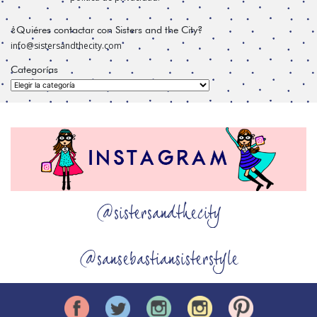
¿Quiéres contactar con Sisters and the City?
info@sistersandthecity.com
Categorías
Categorías
@sistersandthecity
@sansebastiansisterstyle