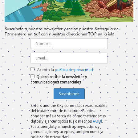
Suscríbete a nuestra newsletter y recibe nuestra Sisterguía de
Formentera en pdf con nuestras direcciones TOP en la isla
Acepto la
política de privacidad
Quiero recibir la newsletter y
comunicaciones comerciales
Sisters and the City somos las responsables
del tratamiento de tus datos. Puedes
conocer más acerca de cómo tratamos tus
datos y ejercer todos tus derechos
AQUÍ
.
Suscribiéndote a nuestras newsletters y
comunicaciones aceptas también nuestra
política de privacidad.