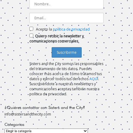
Acepto la
política de privacidad
Quiero recibir la newsletter y
comunicaciones comerciales
Sisters and the City somos las responsables
del tratamiento de tus datos. Puedes
conocer más acerca de cómo tratamos tus
datos y ejercer todos tus derechos
AQUÍ
.
Suscribiéndote a nuestras newsletters y
comunicaciones aceptas también nuestra
política de privacidad.
¿Quiéres contactar con Sisters and the City?
info@sistersandthecity.com
Categorías
Categorías