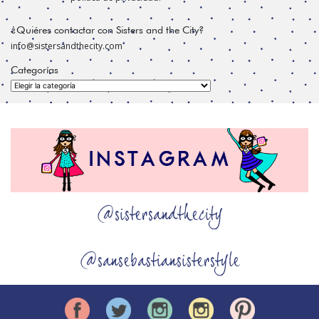
¿Quiéres contactar con Sisters and the City?
info@sistersandthecity.com
Categorías
Categorías
@sistersandthecity
@sansebastiansisterstyle