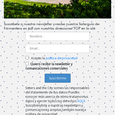
Suscríbete a nuestra newsletter y recibe nuestra Sisterguía de
Formentera en pdf con nuestras direcciones TOP en la isla
Acepto la
política de privacidad
Quiero recibir la newsletter y
comunicaciones comerciales
Sisters and the City somos las responsables
del tratamiento de tus datos. Puedes
conocer más acerca de cómo tratamos tus
datos y ejercer todos tus derechos
AQUÍ
.
Suscribiéndote a nuestras newsletters y
comunicaciones aceptas también nuestra
política de privacidad.