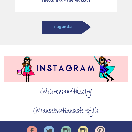
DESASTRES Y UN ABISMO
+ agenda
@sistersandthecity
@sansebastiansisterstyle