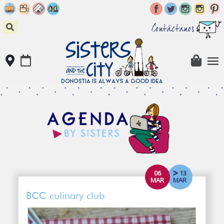
Skip
to
content
Contáctanos
06
13
MAR
MAR
BCC culinary club