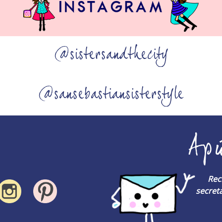
@sistersandthecity
@sansebastiansisterstyle
Ap
Rec
secreta