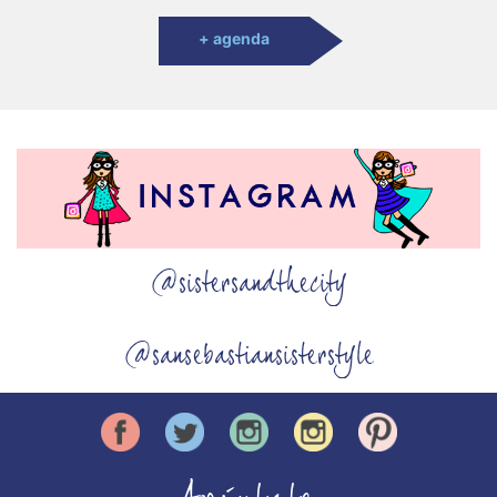
+ agenda
@sistersandthecity
@sansebastiansisterstyle