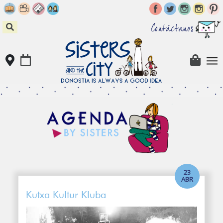
Skip
to
content
Contáctanos
23
ABR
Kutxa Kultur Kluba