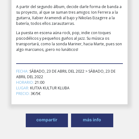
A partir del segundo álbum, decide darle forma de banda a
su proyecto, al que se suman tres amigos: Ion Ferrera a la
guitarra, Xabier Aramendi al bajo y Nikolas Eizagirre a la
batería, todos ellos zarauztarras.
La puesta en escena aúna rock, pop, indie con toques
psicodélicos y pequeños guiños al jazz. Su música os
transportará, como la sonda Mariner, hacia Marte, pues son
algo marcianos, ¡pero no lunáticos!
FECHA:
SÁBADO, 23 DE ABRIL DEL 2022 > SÁBADO, 23 DE
ABRIL DEL 2022
HORARIO:
21:00
LUGAR:
KUTXA KULTUR KLUBA
PRECIO:
3€/5€
compartir
más info