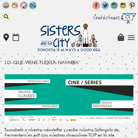
Skip
to
content
Contáctanos
LO-QUE-VIENE-TUDELA-NAVARRA
Suscríbete a nuestra newsletter y recibe nuestra Sisterguía de
Formentera en pdf con nuestras direcciones TOP en la isla