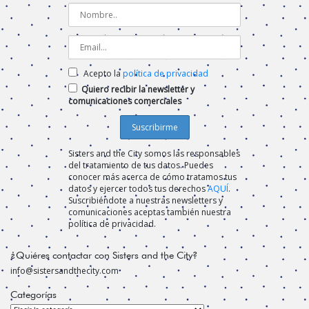
Acepto la
política de privacidad
Quiero recibir la newsletter y
comunicaciones comerciales
Sisters and the City somos las responsables
del tratamiento de tus datos. Puedes
conocer más acerca de cómo tratamos tus
datos y ejercer todos tus derechos
AQUÍ
.
Suscribiéndote a nuestras newsletters y
comunicaciones aceptas también nuestra
política de privacidad.
¿Quiéres contactar con Sisters and the City?
info@sistersandthecity.com
Categorías
Categorías