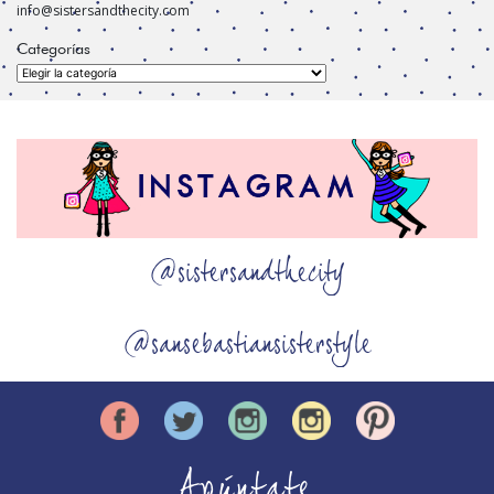
info@sistersandthecity.com
Categorías
Categorías
@sistersandthecity
@sansebastiansisterstyle
Apúntate