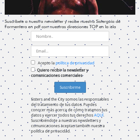
Suscríbete a nuestra newsletter y recibe nuestra Sisterguía de
Formentera en pdf con nuestras direcciones TOP en la isla
Acepto la
política de privacidad
Quiero recibir la newsletter y
comunicaciones comerciales
Sisters and the City somos las responsables
del tratamiento de tus datos. Puedes
conocer más acerca de cómo tratamos tus
datos y ejercer todos tus derechos
AQUÍ
.
Suscribiéndote a nuestras newsletters y
comunicaciones aceptas también nuestra
política de privacidad.