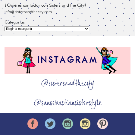
¿Quiéres contactar con Sisters and the City?
info@sistersandthecity.com
Categorías
Categorías
@sistersandthecity
@sansebastiansisterstyle