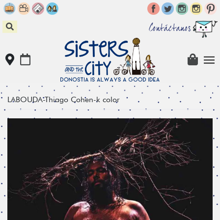
Skip
to
content
Contáctanos
LABOUDA-Thiago Cohen-k color