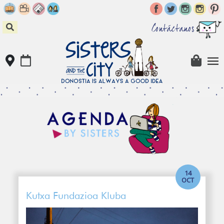
Skip
to
content
Contáctanos
14
OCT
Kutxa Fundazioa Kluba