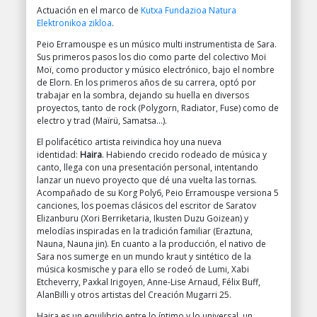
Actuación en el marco de
Kutxa Fundazioa Natura
Elektronikoa zikloa
.
Peio Erramouspe es un músico multi instrumentista de Sara.
Sus primeros pasos los dio como parte del colectivo Moï
Moï, como productor y músico electrónico, bajo el nombre
de Elorn. En los primeros años de su carrera, optó por
trabajar en la sombra, dejando su huella en diversos
proyectos, tanto de rock (Polygorn, Radiator, Fuse) como de
electro y trad (Maïrü, Samatsa…).
El polifacético artista reivindica hoy una nueva
identidad:
Haira
. Habiendo crecido rodeado de música y
canto, llega con una presentación personal, intentando
lanzar un nuevo proyecto que dé una vuelta las tornas.
Acompañado de su Korg Poly6, Peio Erramouspe versiona 5
canciones, los poemas clásicos del escritor de Saratov
Elizanburu (Xori Berriketaria, Ikusten Duzu Goizean) y
melodías inspiradas en la tradición familiar (Eraztuna,
Nauna, Nauna jin). En cuanto a la producción, el nativo de
Sara nos sumerge en un mundo kraut y sintético de la
música kosmische y para ello se rodeó de Lumi, Xabi
Etcheverry, Paxkal Irigoyen, Anne-Lise Arnaud, Félix Buff,
AlanBilli y otros artistas del Creación Mugarri 25.
Haira es un equilibrio entre lo íntimo y lo universal, un