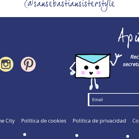
@sansebastiansisterstyle
Ap
Rec
secreta
he City
Política de cookies
Política de privacidad
Co