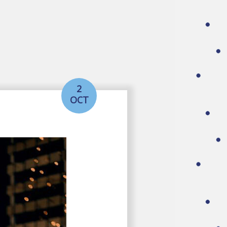
2
OCT