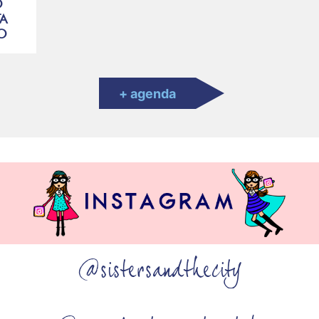
O
A
MO
+ agenda
@sistersandthecity