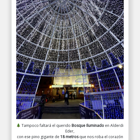
Tampoco faltará el querido
Bosque Iluminado
en Alderdi
Eder,
con ese pino gigante de
18 metros
que nos roba el corazón