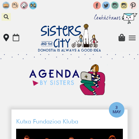
Skip
to
content
Contáctanos
3
MAY
Kutxa Fundazioa Kluba