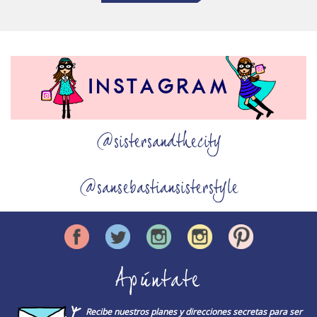
@sistersandthecity
@sansebastiansisterstyle
Apúntate
Recibe nuestros planes y direcciones secretas para ser