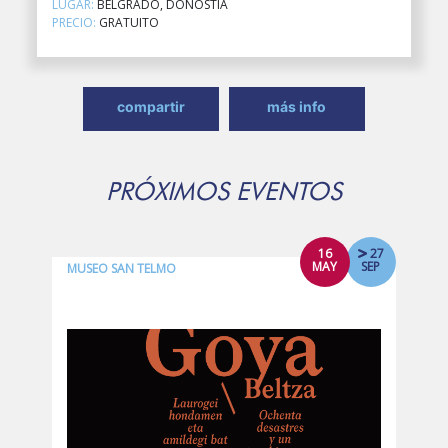
LUGAR:
BELGRADO, DONOSTIA
PRECIO:
GRATUITO
compartir
más info
PRÓXIMOS EVENTOS
16
27
MAY
SEP
MUSEO SAN TELMO