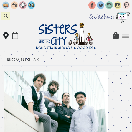
Skip
to
content
Contáctanos
ERROMINTXELAK 1