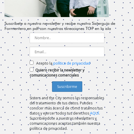
Suscríbete a nuestra newsletter y recibe nuestra Sisterguía de
Formentera en pdf con nuestras direcciones TOP en la isla
Acepto la
política de privacidad
Quiero recibir la newsletter y
comunicaciones comerciales
Sisters and the City somos las responsables
del tratamiento de tus datos. Puedes
conocer más acerca de cómo tratamos tus
datos y ejercer todos tus derechos
AQUÍ
.
Suscribiéndote a nuestras newsletters y
comunicaciones aceptas también nuestra
política de privacidad.