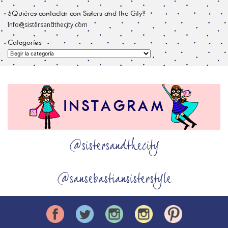
¿Quiéres contactar con Sisters and the City?
info@sistersandthecity.com
Categorías
Categorías
@sistersandthecity
@sansebastiansisterstyle