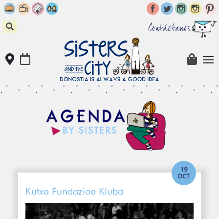
Skip
to
content
Contáctanos
19
OCT
Kutxa Fundazioa Kluba