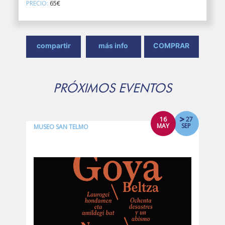
PRECIO:
65€
compartir
más info
COMPRAR
PRÓXIMOS EVENTOS
16
27
MAY
SEP
MUSEO SAN TELMO