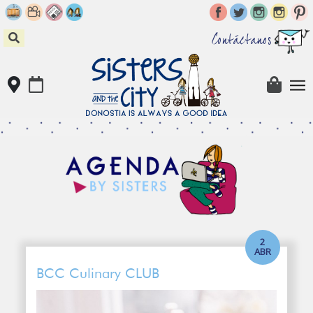
Skip
to
content
Contáctanos
2
ABR
BCC Culinary CLUB