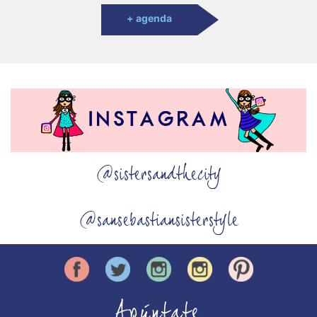
+ agenda
@sistersandthecity
@sansebastiansisterstyle
Apúntate