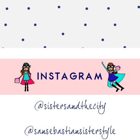
@sistersandthecity
@sansebastiansisterstyle