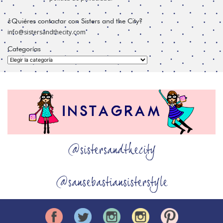
¿Quiéres contactar con Sisters and the City?
info@sistersandthecity.com
Categorías
Categorías
@sistersandthecity
@sansebastiansisterstyle